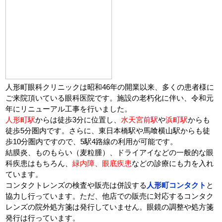
人形町眼科クリニックは昭和46年の開業以来、多くの患者様に
ご来院頂いている眼科医院です。施設の老朽化に伴い、令和元
年にリニューアル工事を行いました。
人形町駅
からは徒歩3分に位置し、
水天宮前駅
や
浜町駅
からも
徒歩5分圏内です。さらに、東日本橋駅や馬喰横山駅からも徒
歩10分圏内ですので、5駅4路線の利用が可能です。
結膜炎、ものもらい（麦粒腫）、ドライアイなどの一般的な眼
科疾患はもちろん、
緑内障、眼底疾患
などの診療にも力を入れ
ています。
コンタクトレンズの検査や販売は併設する
人形町コンタクト
と
協力し行っています。ただ、他店での販売に対応するコンタク
レンズの院外処方箋は発行していません。眼鏡の調整や処方箋
発行は行っています。