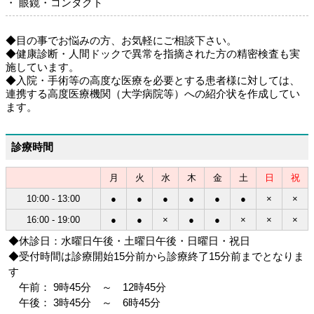
・ 眼鏡・コンタクト
◆目の事でお悩みの方、お気軽にご相談下さい。
◆健康診断・人間ドックで異常を指摘された方の精密検査も実
施しています。
◆入院・手術等の高度な医療を必要とする患者様に対しては、
連携する高度医療機関（大学病院等）への紹介状を作成してい
ます。
診療時間
月
火
水
木
金
土
日
祝
10:00 - 13:00
●
●
●
●
●
●
×
×
16:00 - 19:00
●
●
×
●
●
×
×
×
◆休診日：水曜日午後・土曜日午後・日曜日・祝日
◆受付時間は診療開始15分前から診療終了15分前までとなりま
す
午前： 9時45分 ～ 12時45分
午後： 3時45分 ～ 6時45分